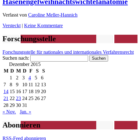
Hasenengelweihnachtswichtelanatomie
Verfasst von
Caroline Meller-Hannich
Versteckt
|
Keine Kommentare
Forschungsstelle
Forschungsstelle für nationales und internationales Verfahrensrecht
Suchen nach:
Dezember 2015
M
D
M
D
F
S
S
1
2
3
4
5
6
7
8
9
10
11
12
13
14
15
16
17
18
19
20
21
22
23
24
25
26
27
28
29
30
31
« Nov.
Jan. »
Abonnieren
RSS-Feed abonnieren