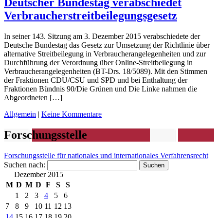
Deutscher Bundestag verabschiedet
Verbraucherstreitbeilegungsgesetz
In seiner 143. Sitzung am 3. Dezember 2015 verabschiedete der
Deutsche Bundestag das Gesetz zur Umsetzung der Richtlinie über
alternative Streitbeilegung in Verbraucherangelegenheiten und zur
Durchführung der Verordnung über Online-Streitbeilegung in
Verbraucherangelegenheiten (BT-Drs. 18/5089). Mit den Stimmen
der Fraktionen CDU/CSU und SPD und bei Enthaltung der
Fraktionen Bündnis 90/Die Grünen und Die Linke nahmen die
Abgeordneten […]
Allgemein
|
Keine Kommentare
Forschungsstelle
Forschungsstelle für nationales und internationales Verfahrensrecht
Suchen nach:
Dezember 2015
M
D
M
D
F
S
S
1
2
3
4
5
6
7
8
9
10
11
12
13
14
15
16
17
18
19
20