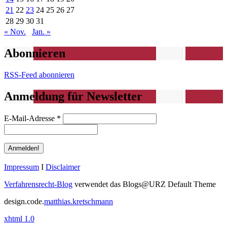
21
22
23
24
25
26
27
28
29
30
31
« Nov.
Jan. »
Abonnieren
RSS-Feed abonnieren
Anmeldung für Newsletter
E-Mail-Adresse
*
Impressum
I
Disclaimer
Verfahrensrecht-Blog
verwendet das Blogs@URZ Default Theme
design.code.
matthias.kretschmann
xhtml 1.0